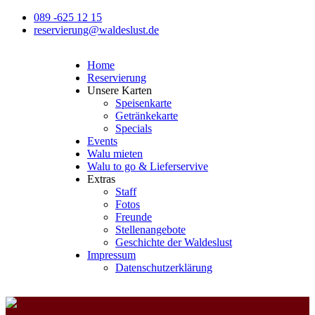
089 -625 12 15
reservierung@waldeslust.de
Home
Reservierung
Unsere Karten
Speisenkarte
Getränkekarte
Specials
Events
Walu mieten
Walu to go & Lieferservive
Extras
Staff
Fotos
Freunde
Stellenangebote
Geschichte der Waldeslust
Impressum
Datenschutzerklärung